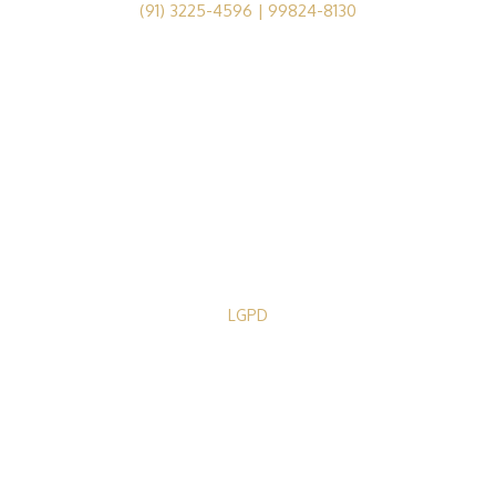
(91) 3225-4596 | 99824-8130
Av. Conselheiro Furtado, nº1679, Cremação, Belém-PA
GM - MEDICINA, TREINAMENTOS E EVENTOS LTDA
INSCRIÇÃO CNPJ n° 36.310.413/0001-10
LGPD
Política de Privacidade
Termos de Uso
2024 © Dra. Janete Clívea. Todos os direitos reservados.