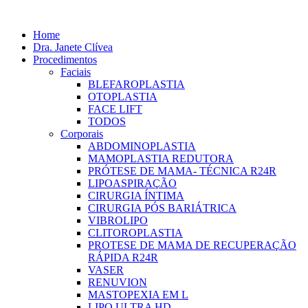
Skip
to
Home
content
Dra. Janete Clívea
Procedimentos
Faciais
BLEFAROPLASTIA
OTOPLASTIA
FACE LIFT
TODOS
Corporais
ABDOMINOPLASTIA
MAMOPLASTIA REDUTORA
PRÓTESE DE MAMA- TÉCNICA R24R
LIPOASPIRAÇÃO
CIRURGIA ÍNTIMA
CIRURGIA PÓS BARIÁTRICA
VIBROLIPO
CLITOROPLASTIA
PROTESE DE MAMA DE RECUPERAÇÃO
RÁPIDA R24R
VASER
RENUVION
MASTOPEXIA EM L
LIPO ULTRA HD