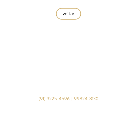
voltar
(91) 3225-4596 | 99824-8130
Av. Conselheiro Furtado, nº1679, Cremação, Belém-PA