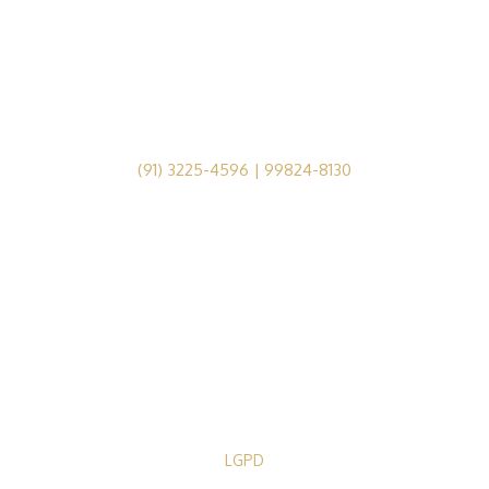
(91) 3225-4596 | 99824-8130
Av. Conselheiro Furtado, nº1679, Cremação, Belém-PA
GM - MEDICINA, TREINAMENTOS E EVENTOS LTDA
INSCRIÇÃO CNPJ n° 36.310.413/0001-10
LGPD
Política de Privacidade
Termos de Uso